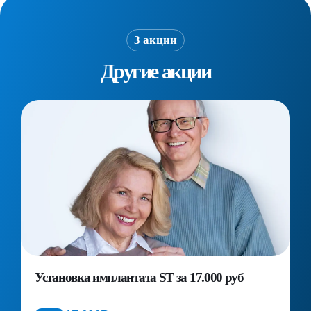
3 акции
Другие акции
Установка имплантата ST за 17.000 руб
П
д
к