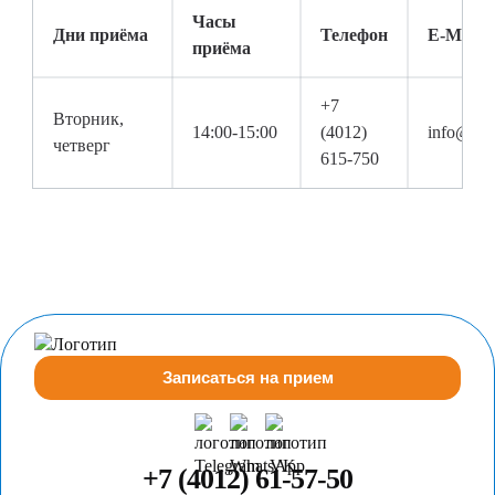
Часы
Дни приёма
Телефон
E-Mail
приёма
+7
Вторник,
14:00-15:00
(4012)
info@nov
четверг
615-750
Записаться на прием
+7 (4012) 61-57-50