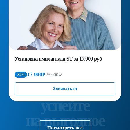
Установка имплантата ST за 17.000 руб
П
д
к
17 000Р
25 000 ₽
-32%
Записаться
Посмотреть все