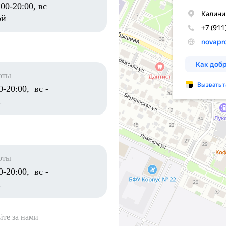
:00-20:00, вс
ой
оты
0-20:00, вс -
й
оты
0-20:00, вс -
й
те за нами