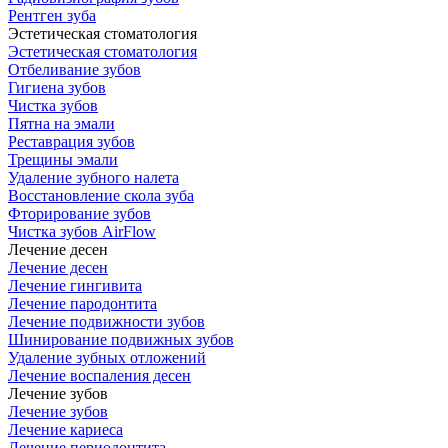
Рентген зуба
Эстетическая стоматология
Эстетическая стоматология
Отбеливание зубов
Гигиена зубов
Чистка зубов
Пятна на эмали
Реставрация зубов
Трещины эмали
Удаление зубного налета
Восстановление скола зуба
Фторирование зубов
Чистка зубов AirFlow
Лечение десен
Лечение десен
Лечение гингивита
Лечение пародонтита
Лечение подвижности зубов
Шинирование подвижных зубов
Удаление зубных отложений
Лечение воспаления десен
Лечение зубов
Лечение зубов
Лечение кариеса
Лечение периодонтита