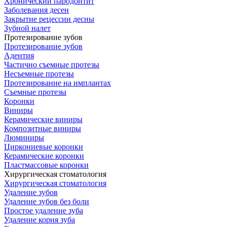
Хронический пародонтит
Заболевания десен
Закрытие рецессии десны
Зубной налет
Протезирование зубов
Протезирование зубов
Адентия
Частично съемные протезы
Несъемные протезы
Протезирование на имплантах
Съемные протезы
Коронки
Виниры
Керамические виниры
Композитные виниры
Люминиры
Циркониевые коронки
Керамические коронки
Пластмассовые коронки
Хирургическая стоматология
Хирургическая стоматология
Удаление зубов
Удаление зубов без боли
Простое удаление зуба
Удаление корня зуба