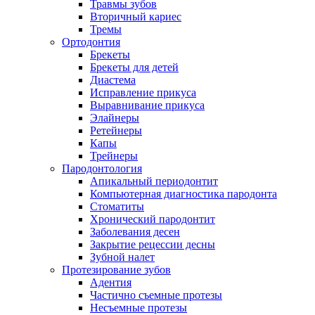
Травмы зубов
Вторичный кариес
Тремы
Ортодонтия
Брекеты
Брекеты для детей
Диастема
Исправление прикуса
Выравнивание прикуса
Элайнеры
Ретейнеры
Капы
Трейнеры
Пародонтология
Апикальный периодонтит
Компьютерная диагностика пародонта
Стоматиты
Хронический пародонтит
Заболевания десен
Закрытие рецессии десны
Зубной налет
Протезирование зубов
Адентия
Частично съемные протезы
Несъемные протезы