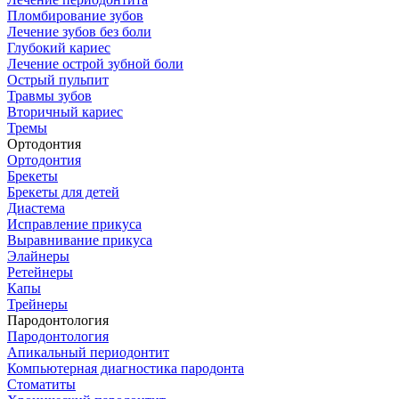
Пломбирование зубов
Лечение зубов без боли
Глубокий кариес
Лечение острой зубной боли
Острый пульпит
Травмы зубов
Вторичный кариес
Тремы
Ортодонтия
Ортодонтия
Брекеты
Брекеты для детей
Диастема
Исправление прикуса
Выравнивание прикуса
Элайнеры
Ретейнеры
Капы
Трейнеры
Пародонтология
Пародонтология
Апикальный периодонтит
Компьютерная диагностика пародонта
Стоматиты