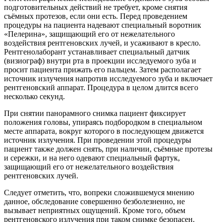
подготовительных действий не требует, кроме снятия
съёмных протезов, если они есть. Перед проведением
процедуры на пациента надевают специальный воротник
«Пелерина», защищающий его от нежелательного
воздействия рентгеновских лучей, и усаживают в кресло.
Рентгенолаборант устанавливает специальный датчик
(визиограф) внутри рта в проекции исследуемого зуба и
просит пациента прижать его пальцем. Затем располагает
источник излучения напротив исследуемого зуба и включает
рентгеновский аппарат. Процедура в целом длится всего
несколько секунд.
При снятии панорамного снимка пациент фиксирует
положения головы, упираясь подбородком в специальном
месте аппарата, вокруг которого в последующем движется
источник излучения. При проведении этой процедуры
пациент также должен снять, при наличии, съёмные протезы
и сережки, и на него одевают специальный фартук,
защищающий его от нежелательного воздействия
рентгеновских лучей.
Следует отметить, что, вопреки сложившемуся мнению
данное, обследование совершенно безболезненно, не
вызывает неприятных ощущений. Кроме того, объем
рентгеновского излучения при таком снимке безопасен.