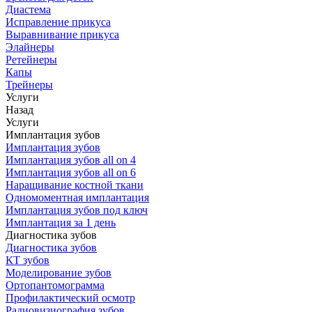
Диастема
Исправление прикуса
Выравнивание прикуса
Элайнеры
Ретейнеры
Капы
Трейнеры
Услуги
Назад
Услуги
Имплантация зубов
Имплантация зубов
Имплантация зубов all on 4
Имплантация зубов all on 6
Наращивание костной ткани
Одномоментная имплантация
Имплантация зубов под ключ
Имплантация за 1 день
Диагностика зубов
Диагностика зубов
КТ зубов
Моделирование зубов
Ортопантомограмма
Профилактический осмотр
Радиовизиография зубов