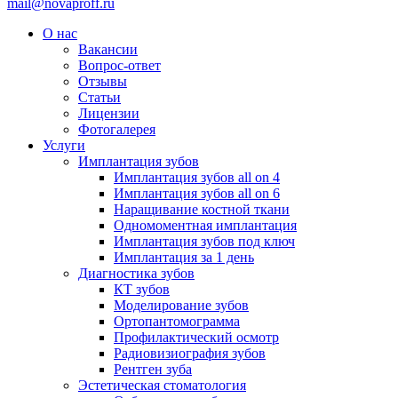
mail@novaproff.ru
О нас
Вакансии
Вопрос-ответ
Отзывы
Статьи
Лицензии
Фотогалерея
Услуги
Имплантация зубов
Имплантация зубов all on 4
Имплантация зубов all on 6
Наращивание костной ткани
Одномоментная имплантация
Имплантация зубов под ключ
Имплантация за 1 день
Диагностика зубов
КТ зубов
Моделирование зубов
Ортопантомограмма
Профилактический осмотр
Радиовизиография зубов
Рентген зуба
Эстетическая стоматология