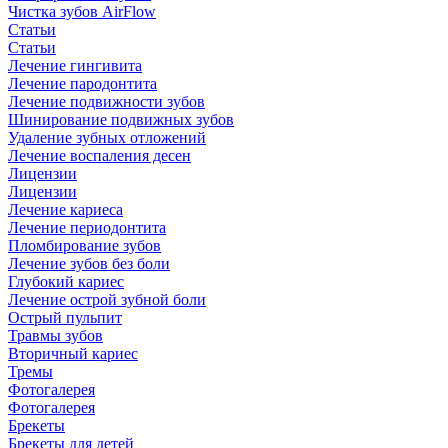
Чистка зубов AirFlow
Статьи
Статьи
Лечение гингивита
Лечение пародонтита
Лечение подвижности зубов
Шинирование подвижных зубов
Удаление зубных отложений
Лечение воспаления десен
Лицензии
Лицензии
Лечение кариеса
Лечение периодонтита
Пломбирование зубов
Лечение зубов без боли
Глубокий кариес
Лечение острой зубной боли
Острый пульпит
Травмы зубов
Вторичный кариес
Тремы
Фотогалерея
Фотогалерея
Брекеты
Брекеты для детей