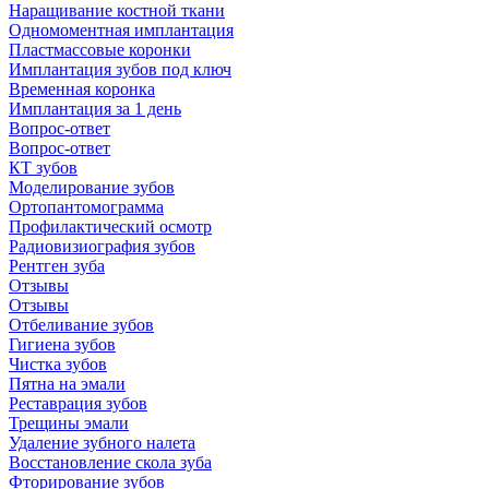
Наращивание костной ткани
Одномоментная имплантация
Пластмассовые коронки
Имплантация зубов под ключ
Временная коронка
Имплантация за 1 день
Вопрос-ответ
Вопрос-ответ
КТ зубов
Моделирование зубов
Ортопантомограмма
Профилактический осмотр
Радиовизиография зубов
Рентген зуба
Отзывы
Отзывы
Отбеливание зубов
Гигиена зубов
Чистка зубов
Пятна на эмали
Реставрация зубов
Трещины эмали
Удаление зубного налета
Восстановление скола зуба
Фторирование зубов