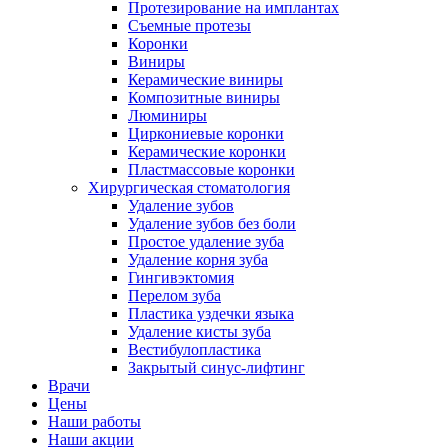
Протезирование на имплантах
Съемные протезы
Коронки
Виниры
Керамические виниры
Композитные виниры
Люминиры
Циркониевые коронки
Керамические коронки
Пластмассовые коронки
Хирургическая стоматология
Удаление зубов
Удаление зубов без боли
Простое удаление зуба
Удаление корня зуба
Гингивэктомия
Перелом зуба
Пластика уздечки языка
Удаление кисты зуба
Вестибулопластика
Закрытый синус-лифтинг
Врачи
Цены
Наши работы
Наши акции