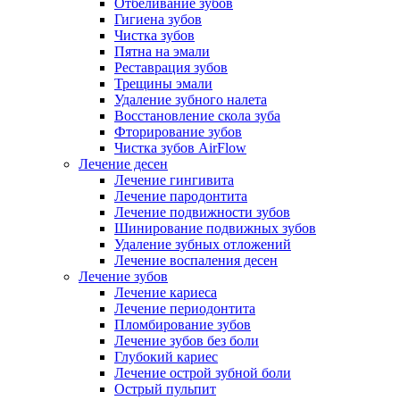
Отбеливание зубов
Гигиена зубов
Чистка зубов
Пятна на эмали
Реставрация зубов
Трещины эмали
Удаление зубного налета
Восстановление скола зуба
Фторирование зубов
Чистка зубов AirFlow
Лечение десен
Лечение гингивита
Лечение пародонтита
Лечение подвижности зубов
Шинирование подвижных зубов
Удаление зубных отложений
Лечение воспаления десен
Лечение зубов
Лечение кариеса
Лечение периодонтита
Пломбирование зубов
Лечение зубов без боли
Глубокий кариес
Лечение острой зубной боли
Острый пульпит