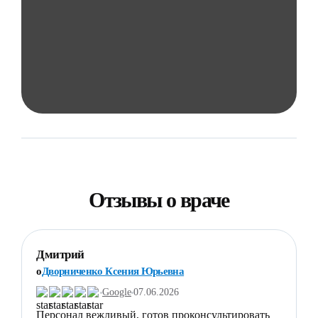
Отзывы о враче
Дмитрий
Д
o
Дворниченко Ксения Юрьевна
o
Google
07.06.2026
Персонал вежливый, готов проконсультировать
Х