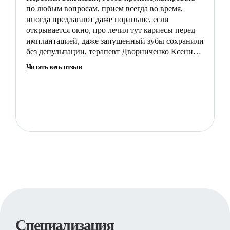
по любым вопросам, прием всегда во время,
К
иногда предлагают даже пораньше, если
и
открывается окно, про лечил тут кариесы перед
а
имплантацией, даже запущенный зубы сохранили
Р
без депульпации, терапевт Дворниченко Ксения
в
Юрьевна над каждым зубом работает технично,
Читать весь отзыв
аккуратно, на терапию в Калининграде только к
ней.
Специализация