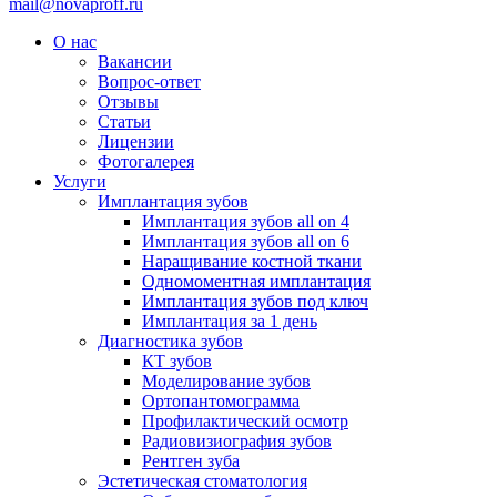
mail@novaproff.ru
О нас
Вакансии
Вопрос-ответ
Отзывы
Статьи
Лицензии
Фотогалерея
Услуги
Имплантация зубов
Имплантация зубов all on 4
Имплантация зубов all on 6
Наращивание костной ткани
Одномоментная имплантация
Имплантация зубов под ключ
Имплантация за 1 день
Диагностика зубов
КТ зубов
Моделирование зубов
Ортопантомограмма
Профилактический осмотр
Радиовизиография зубов
Рентген зуба
Эстетическая стоматология