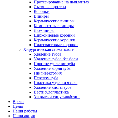
Протезирование на имплантах
Съемные протезы
Коронки
Виниры
Керамические виниры
Композитные виниры
Люминиры
Циркониевые коронки
Керамические коронки
Пластмассовые коронки
Хирургическая стоматология
Удаление зубов
Удаление зубов без боли
Простое удаление зуба
Удаление корня зуба
Гингивэктомия
Перелом зуба
Пластика уздечки языка
Удаление кисты зуба
Вестибулопластика
Закрытый синус-лифтинг
Врачи
Цены
Наши работы
Наши акции