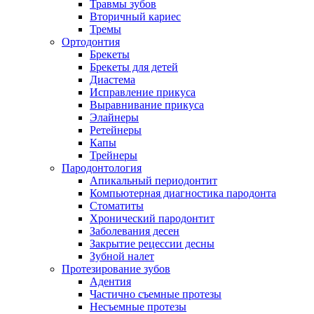
Травмы зубов
Вторичный кариес
Тремы
Ортодонтия
Брекеты
Брекеты для детей
Диастема
Исправление прикуса
Выравнивание прикуса
Элайнеры
Ретейнеры
Капы
Трейнеры
Пародонтология
Апикальный периодонтит
Компьютерная диагностика пародонта
Стоматиты
Хронический пародонтит
Заболевания десен
Закрытие рецессии десны
Зубной налет
Протезирование зубов
Адентия
Частично съемные протезы
Несъемные протезы