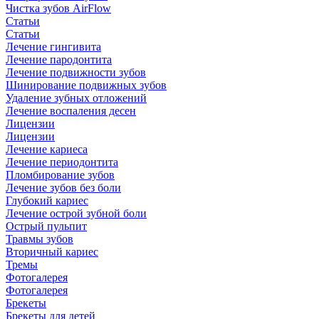
Чистка зубов AirFlow
Статьи
Статьи
Лечение гингивита
Лечение пародонтита
Лечение подвижности зубов
Шинирование подвижных зубов
Удаление зубных отложений
Лечение воспаления десен
Лицензии
Лицензии
Лечение кариеса
Лечение периодонтита
Пломбирование зубов
Лечение зубов без боли
Глубокий кариес
Лечение острой зубной боли
Острый пульпит
Травмы зубов
Вторичный кариес
Тремы
Фотогалерея
Фотогалерея
Брекеты
Брекеты для детей