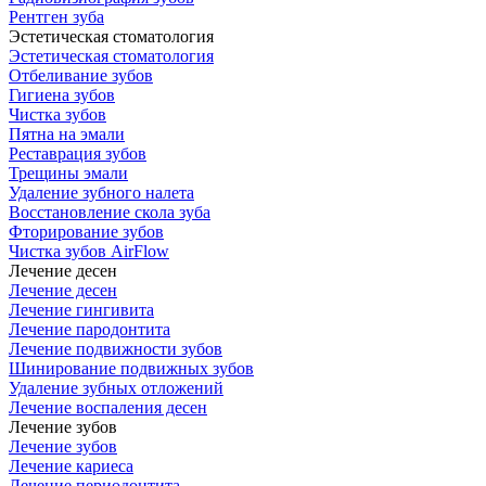
Рентген зуба
Эстетическая стоматология
Эстетическая стоматология
Отбеливание зубов
Гигиена зубов
Чистка зубов
Пятна на эмали
Реставрация зубов
Трещины эмали
Удаление зубного налета
Восстановление скола зуба
Фторирование зубов
Чистка зубов AirFlow
Лечение десен
Лечение десен
Лечение гингивита
Лечение пародонтита
Лечение подвижности зубов
Шинирование подвижных зубов
Удаление зубных отложений
Лечение воспаления десен
Лечение зубов
Лечение зубов
Лечение кариеса
Лечение периодонтита