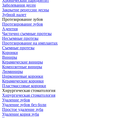
Хронический пародонтит
Заболевания десен
Закрытие рецессии десны
Зубной налет
Протезирование зубов
Протезирование зубов
Адентия
Частично съемные протезы
Несъемные протезы
Протезирование на имплантах
Съемные протезы
Коронки
Виниры
Керамические виниры
Композитные виниры
Люминиры
Циркониевые коронки
Керамические коронки
Пластмассовые коронки
Хирургическая стоматология
Хирургическая стоматология
Удаление зубов
Удаление зубов без боли
Простое удаление зуба
Удаление корня зуба