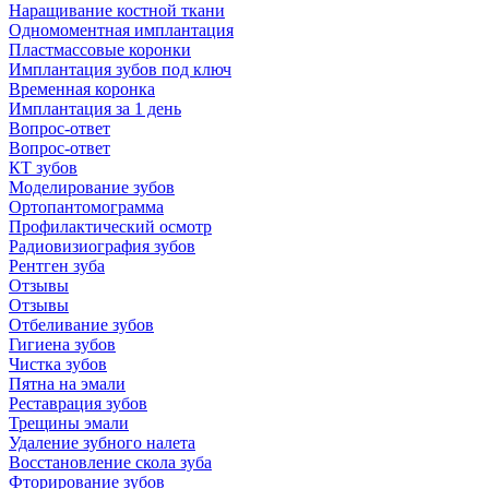
Наращивание костной ткани
Одномоментная имплантация
Пластмассовые коронки
Имплантация зубов под ключ
Временная коронка
Имплантация за 1 день
Вопрос-ответ
Вопрос-ответ
КТ зубов
Моделирование зубов
Ортопантомограмма
Профилактический осмотр
Радиовизиография зубов
Рентген зуба
Отзывы
Отзывы
Отбеливание зубов
Гигиена зубов
Чистка зубов
Пятна на эмали
Реставрация зубов
Трещины эмали
Удаление зубного налета
Восстановление скола зуба
Фторирование зубов