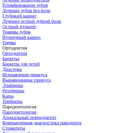
Пломбирование зубов
Лечение зубов без боли
Глубокий кариес
Лечение острой зубной боли
Острый пульпит
Травмы зубов
Вторичный кариес
Тремы
Ортодонтия
Ортодонтия
Брекеты
Брекеты для детей
Диастема
Исправление прикуса
Выравнивание прикуса
Элайнеры
Ретейнеры
Капы
Трейнеры
Пародонтология
Пародонтология
Апикальный периодонтит
Компьютерная диагностика пародонта
Стоматиты