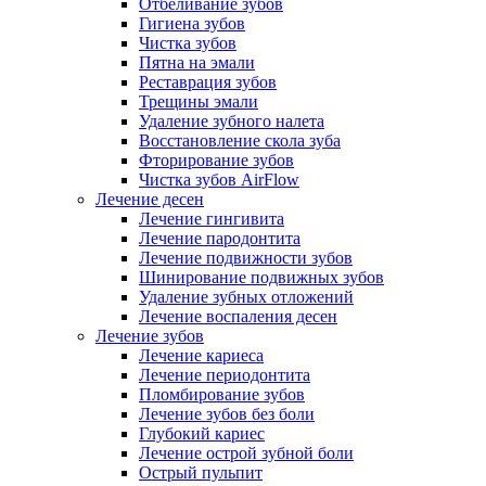
Отбеливание зубов
Гигиена зубов
Чистка зубов
Пятна на эмали
Реставрация зубов
Трещины эмали
Удаление зубного налета
Восстановление скола зуба
Фторирование зубов
Чистка зубов AirFlow
Лечение десен
Лечение гингивита
Лечение пародонтита
Лечение подвижности зубов
Шинирование подвижных зубов
Удаление зубных отложений
Лечение воспаления десен
Лечение зубов
Лечение кариеса
Лечение периодонтита
Пломбирование зубов
Лечение зубов без боли
Глубокий кариес
Лечение острой зубной боли
Острый пульпит