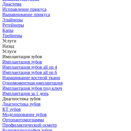
Диастема
Исправление прикуса
Выравнивание прикуса
Элайнеры
Ретейнеры
Капы
Трейнеры
Услуги
Назад
Услуги
Имплантация зубов
Имплантация зубов
Имплантация зубов all on 4
Имплантация зубов all on 6
Наращивание костной ткани
Одномоментная имплантация
Имплантация зубов под ключ
Имплантация за 1 день
Диагностика зубов
Диагностика зубов
КТ зубов
Моделирование зубов
Ортопантомограмма
Профилактический осмотр
Радиовизиография зубов