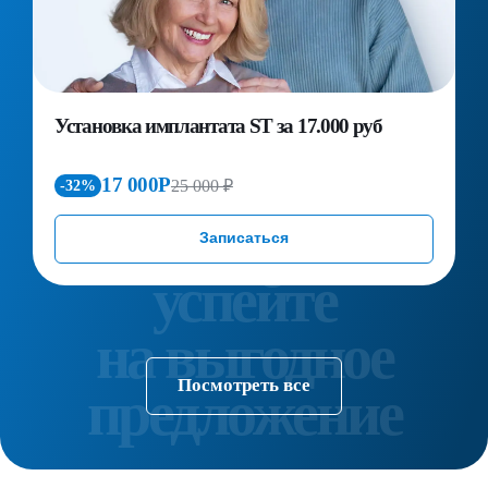
Установка имплантата ST за 17.000 руб
П
д
к
17 000Р
25 000 ₽
-32%
Записаться
Посмотреть все