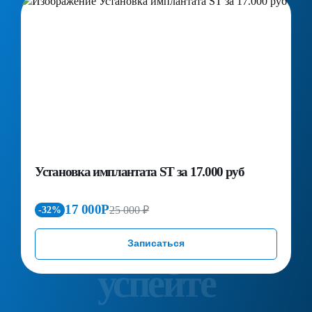
Установка имплантата ST за 17.000 руб
П
д
к
17 000Р
25 000 ₽
-32%
Записаться