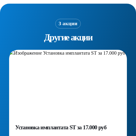
3 акции
Другие акции
Установка имплантата ST за 17.000 руб
П
д