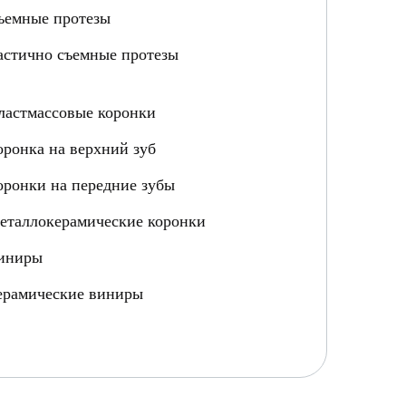
ъемные протезы
астично съемные протезы
ластмассовые коронки
оронка на верхний зуб
оронки на передние зубы
еталлокерамические коронки
иниры
ерамические виниры