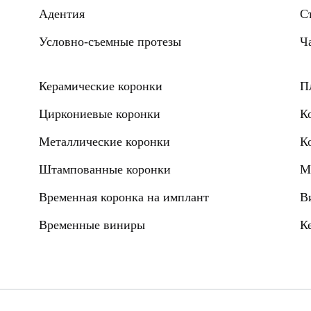
Адентия
С
Условно-съемные протезы
Ч
Керамические коронки
П
Циркониевые коронки
К
Металлические коронки
К
Штампованные коронки
М
Временная коронка на имплант
В
Временные виниры
К