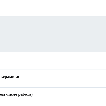
м керамики
м числе работа)