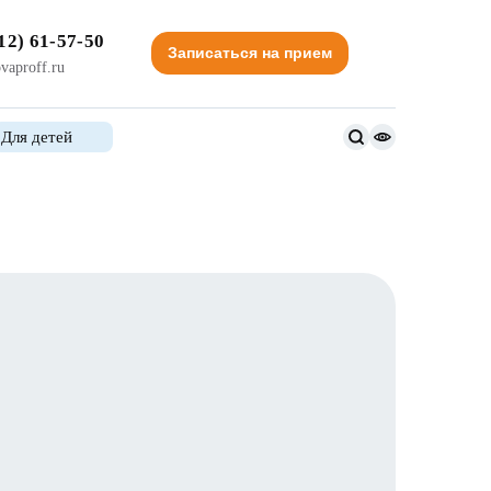
12) 61-57-50
Записаться на прием
vaproff.ru
Для детей
Версия
для
слабовидящи