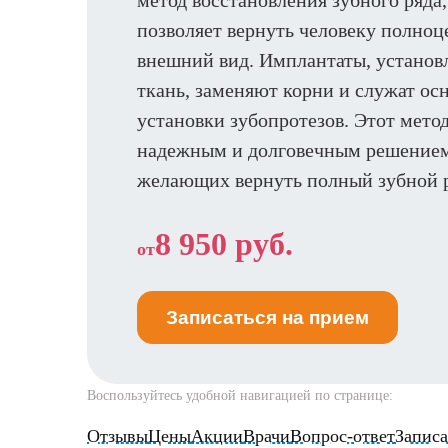
метод восстановления зубного ряда
позволяет вернуть человеку полно
внешний вид. Имплантаты, установ
ткань, заменяют корни и служат ос
установки зубопротезов. Этот метод
надежным и долговечным решением
желающих вернуть полный зубной р
8 950 руб.
от
Записаться на прием
Воспользуйтесь удобной навигацией по странице:
Отзывы
Цены
Акции
Врачи
Вопрос-ответ
Записа