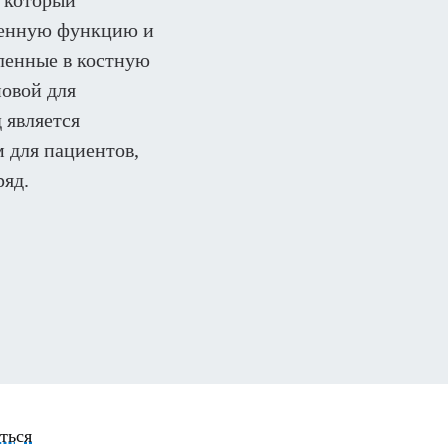
, который
ценную функцию и
ленные в костную
новой для
 является
 для пациентов,
яд.
ться