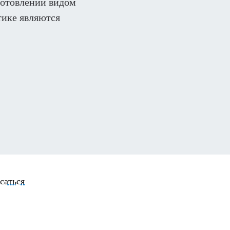
отовлении видом
тике являются
саться