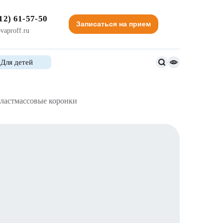
12) 61-57-50
Записаться на прием
vaproff.ru
Для детей
Версия
для
слабовидящи
ластмассовые коронки