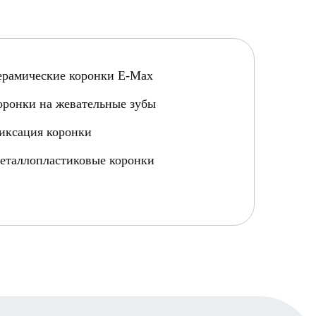
ерамические коронки E-Max
оронки на жевательные зубы
иксация коронки
еталлопластиковые коронки