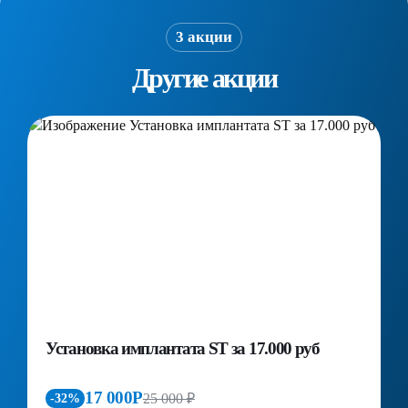
3 акции
Другие акции
Установка имплантата ST за 17.000 руб
П
д
к
17 000Р
25 000 ₽
-32%