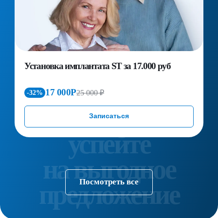
Установка имплантата ST за 17.000 руб
П
д
к
17 000Р
25 000 ₽
-32%
Записаться
Посмотреть все