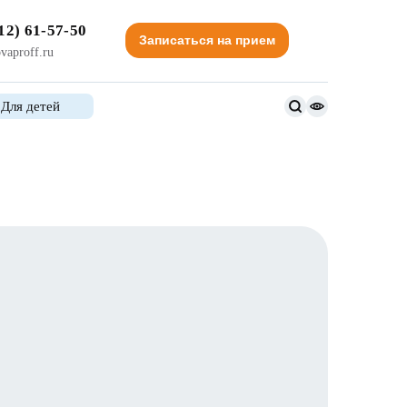
12) 61-57-50
Записаться на прием
vaproff.ru
Для детей
Версия
для
слабовидящи