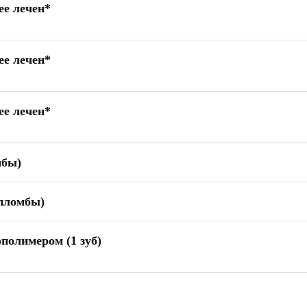
ее лечен*
ее лечен*
ее лечен*
мбы)
 пломбы)
полимером (1 зуб)