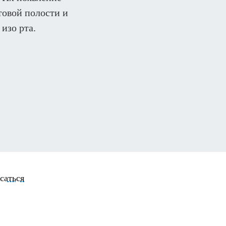
товой полости и
изо рта.
саться