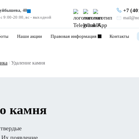
+7 (40
Куйбышева, 40
 с 9:00-20:00, вс - выходной
mail@no
боты
Наши акции
Правовая информация
Контакты
ика
/
Удаление камня
го камня
 твердые
 Их появление