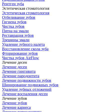
Рентген зуба
Эстетическая стоматология
Эстетическая стоматология
Отбеливание зубов
Гигиена зубов
Чистка зубов
Пятна на эмали
Реставрация зубов
Трещины эмали
Удаление зубного налета
Восстановление скола зуба
Фторирование зубов
Чистка зубов AirFlow
Лечение десен
Лечение десен
Лечение гингивита
Лечение пародонтита
Лечение подвижности зубов
Шинирование подвижных зубов
Удаление зубных отложений
Лечение воспаления десен
Лечение зубов
Лечение зубов
Лечение кариеса
Лечение периодонтита