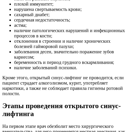
плохой иммунитет;
нарушена свертываемость крови;
сахарный диабет;
сердечная недостаточность;
астма;
наличие патологических нарушений и инфекционных
процессов в кости;
отклонения в строении и наличие хронических
болезней гайморовой пазухи;
заболевания десен, значительно поражение зубов
кариесом;
беременность и период грудного вскармливания;
наличие заболеваний психики.
Кроме этого, открытый синус-лифтинг не проводится, если
пациент страдает алкоголизмом, курит, употребляет
наркотики, а также не соблюдает правила гигиены ротовой
полости.
Этапы проведения открытого синус-
лифтинга
На первом этапе врач обезболит место хирургического
вмешательства, для чего применяется местная анестезия, как