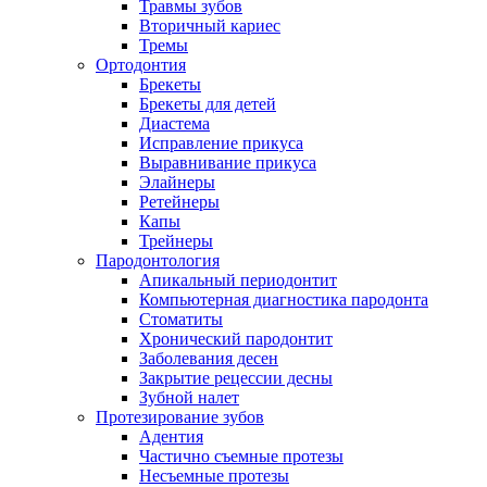
Травмы зубов
Вторичный кариес
Тремы
Ортодонтия
Брекеты
Брекеты для детей
Диастема
Исправление прикуса
Выравнивание прикуса
Элайнеры
Ретейнеры
Капы
Трейнеры
Пародонтология
Апикальный периодонтит
Компьютерная диагностика пародонта
Стоматиты
Хронический пародонтит
Заболевания десен
Закрытие рецессии десны
Зубной налет
Протезирование зубов
Адентия
Частично съемные протезы
Несъемные протезы