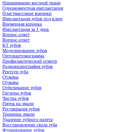
Наращивание костной ткани
Одномоментная имплантация
Пластмассовые коронки
Имплантация зубов под ключ
Временная коронка
Имплантация за 1 день
Вопрос-ответ
Вопрос-ответ
КТ зубов
Моделирование зубов
Ортопантомограмма
Профилактический осмотр
Радиовизиография зубов
Рентген зуба
Отзывы
Отзывы
Отбеливание зубов
Гигиена зубов
Чистка зубов
Пятна на эмали
Реставрация зубов
Трещины эмали
Удаление зубного налета
Восстановление скола зуба
Фторирование зубов