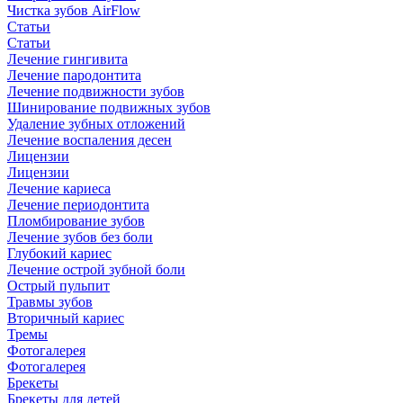
Чистка зубов AirFlow
Статьи
Статьи
Лечение гингивита
Лечение пародонтита
Лечение подвижности зубов
Шинирование подвижных зубов
Удаление зубных отложений
Лечение воспаления десен
Лицензии
Лицензии
Лечение кариеса
Лечение периодонтита
Пломбирование зубов
Лечение зубов без боли
Глубокий кариес
Лечение острой зубной боли
Острый пульпит
Травмы зубов
Вторичный кариес
Тремы
Фотогалерея
Фотогалерея
Брекеты
Брекеты для детей