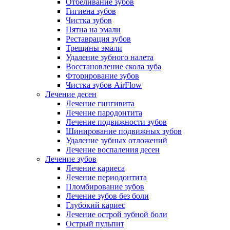
Отбеливание зубов
Гигиена зубов
Чистка зубов
Пятна на эмали
Реставрация зубов
Трещины эмали
Удаление зубного налета
Восстановление скола зуба
Фторирование зубов
Чистка зубов AirFlow
Лечение десен
Лечение гингивита
Лечение пародонтита
Лечение подвижности зубов
Шинирование подвижных зубов
Удаление зубных отложений
Лечение воспаления десен
Лечение зубов
Лечение кариеса
Лечение периодонтита
Пломбирование зубов
Лечение зубов без боли
Глубокий кариес
Лечение острой зубной боли
Острый пульпит