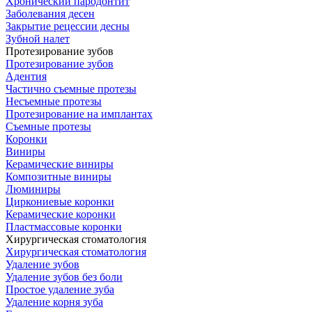
Хронический пародонтит
Заболевания десен
Закрытие рецессии десны
Зубной налет
Протезирование зубов
Протезирование зубов
Адентия
Частично съемные протезы
Несъемные протезы
Протезирование на имплантах
Съемные протезы
Коронки
Виниры
Керамические виниры
Композитные виниры
Люминиры
Циркониевые коронки
Керамические коронки
Пластмассовые коронки
Хирургическая стоматология
Хирургическая стоматология
Удаление зубов
Удаление зубов без боли
Простое удаление зуба
Удаление корня зуба