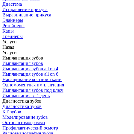
Диастема
Исправление прикуса
Выравнивание прикуса
Элайнеры
Ретейнеры
Капы
Трейнеры
Услуги
Назад
Услуги
Имплантация зубов
Имплантация зубов
Имплантация зубов all on 4
Имплантация зубов all on 6
Наращивание костной ткани
Одномоментная имплантация
Имплантация зубов под ключ
Имплантация за 1 день
Диагностика зубов
Диагностика зубов
КТ зубов
Моделирование зубов
Ортопантомограмма
Профилактический осмотр
Радиовизиография зубов