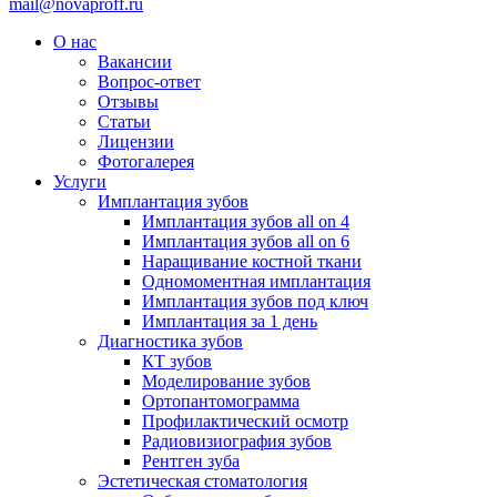
mail@novaproff.ru
О нас
Вакансии
Вопрос-ответ
Отзывы
Статьи
Лицензии
Фотогалерея
Услуги
Имплантация зубов
Имплантация зубов all on 4
Имплантация зубов all on 6
Наращивание костной ткани
Одномоментная имплантация
Имплантация зубов под ключ
Имплантация за 1 день
Диагностика зубов
КТ зубов
Моделирование зубов
Ортопантомограмма
Профилактический осмотр
Радиовизиография зубов
Рентген зуба
Эстетическая стоматология