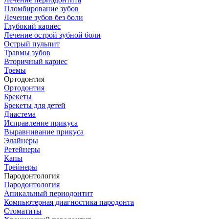
Пломбирование зубов
Лечение зубов без боли
Глубокий кариес
Лечение острой зубной боли
Острый пульпит
Травмы зубов
Вторичный кариес
Тремы
Ортодонтия
Ортодонтия
Брекеты
Брекеты для детей
Диастема
Исправление прикуса
Выравнивание прикуса
Элайнеры
Ретейнеры
Капы
Трейнеры
Пародонтология
Пародонтология
Апикальный периодонтит
Компьютерная диагностика пародонта
Стоматиты