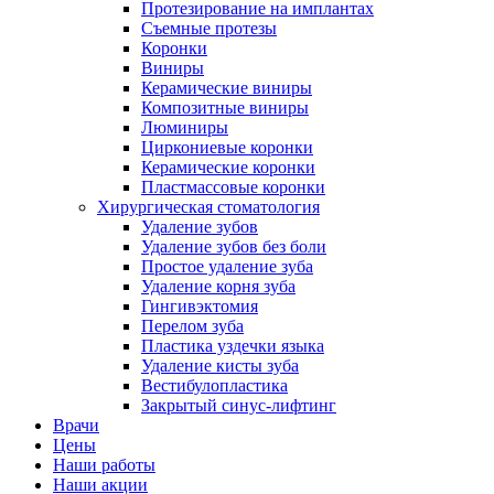
Протезирование на имплантах
Съемные протезы
Коронки
Виниры
Керамические виниры
Композитные виниры
Люминиры
Циркониевые коронки
Керамические коронки
Пластмассовые коронки
Хирургическая стоматология
Удаление зубов
Удаление зубов без боли
Простое удаление зуба
Удаление корня зуба
Гингивэктомия
Перелом зуба
Пластика уздечки языка
Удаление кисты зуба
Вестибулопластика
Закрытый синус-лифтинг
Врачи
Цены
Наши работы
Наши акции