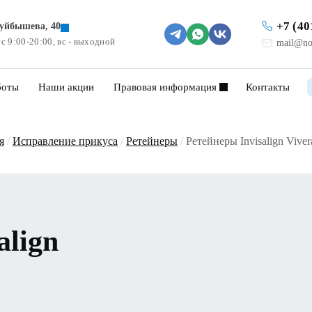
+7 (40
Куйбышева, 40
 с 9:00-20:00, вс - выходной
mail@no
боты
Наши акции
Правовая информация
Контакты
я
/
Исправление прикуса
/
Ретейнеры
/
Ретейнеры Invisalign Viver
align