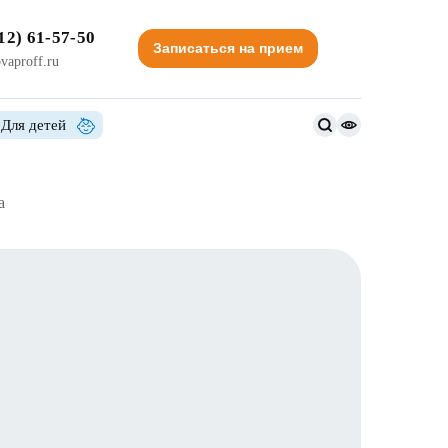
12) 61-57-50
Записаться на прием
vaproff.ru
Для детей
Версия
для
слабовидящи
a