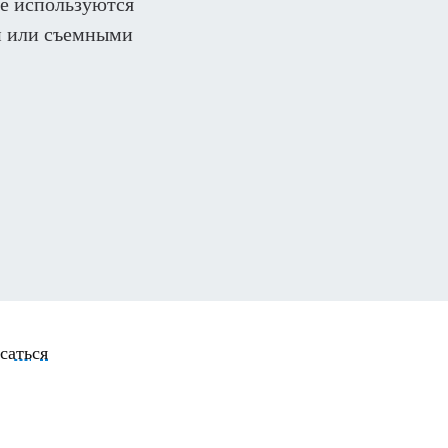
ые используются
и или съемными
саться