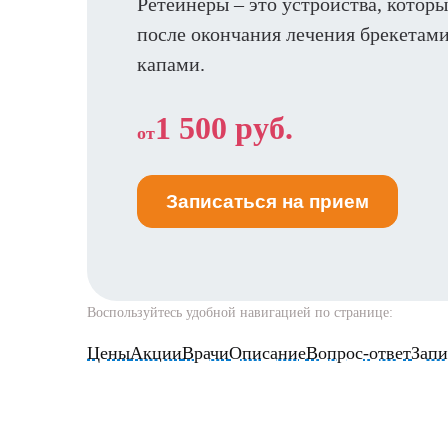
Ретейнеры – это устройства, котор
после окончания лечения брекетам
капами.
1 500 руб.
от
Записаться на прием
Воспользуйтесь удобной навигацией по странице:
Цены
Акции
Врачи
Описание
Вопрос-ответ
Запи