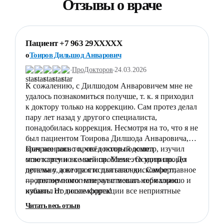
Отзывы о враче
Пациент +7 963 29XXXXX
П
o
Тоиров Дильшод Анварович
o
ПроДокторов
24.03.2026
К сожалению, с Дилшодом Анваровичем мне не
Я
удалось познакомиться получше, т. к. я приходил
с
к доктору только на коррекцию. Сам протез делал
п
пару лет назад у другого специалиста,
з
понадобилась коррекция. Несмотря на то, что я не
п
был пациентом Тоирова Дилшода Анваровича,
б
врач все равно провёл полный осмотр, изучил
Понравилось то, что доктор подошел
и
Д
мою карту и все записи. Меня это удивило. До
ответственно к моей проблеме. Осмотр провел
п
Ч
приема у доктора я испытывал дискомфорт,
детально, а не просто для галочки. Самое главное
в
протез немного натирал и мешал нормально
— доктор помог мне чувствовать себя хорошо и
м
кушать. Но после коррекции все неприятные
избавил от дискомфорта!
р
ощущения прошли! Доктор сказал, что если
Читать весь отзыв
коррекция понадобится еще — я смогу смело
записаться к нему.