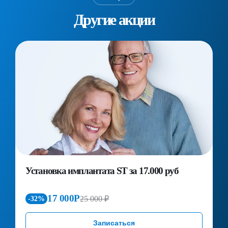
Другие акции
Установка имплантата ST за 17.000 руб
П
д
к
17 000Р
25 000 ₽
-32%
Записаться