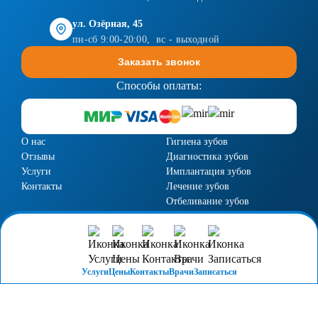
ул. Озёрная, 45
пн-сб 9:00-20:00, вс - выходной
Заказать звонок
Способы оплаты:
О нас
Гигиена зубов
Отзывы
Диагностика зубов
Услуги
Имплантация зубов
Контакты
Лечение зубов
Отбеливание зубов
Пародонтология
Протезирование зубов
Услуги
Цены
Контакты
Врачи
Записаться
Лицензия №Л041-01157-39/00292717 от 24.12.2013г.
Политика конфиденциальности