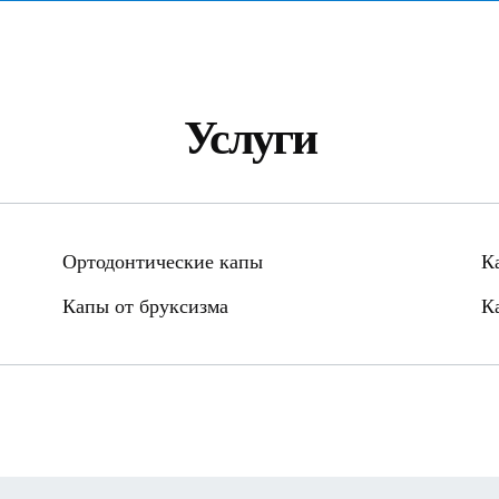
Услуги
Ортодонтические капы
К
Капы от бруксизма
К