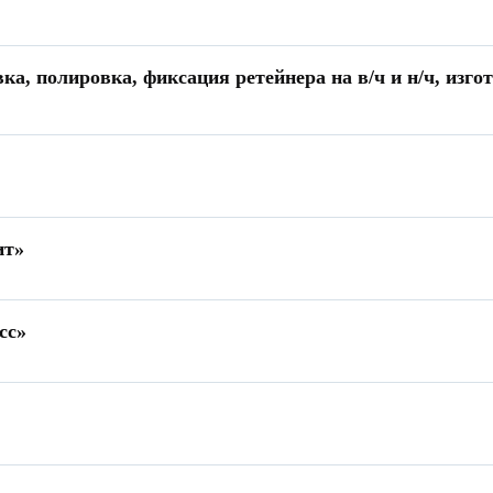
а, полировка, фиксация ретейнера на в/ч и н/ч, изгот
ит»
сс»