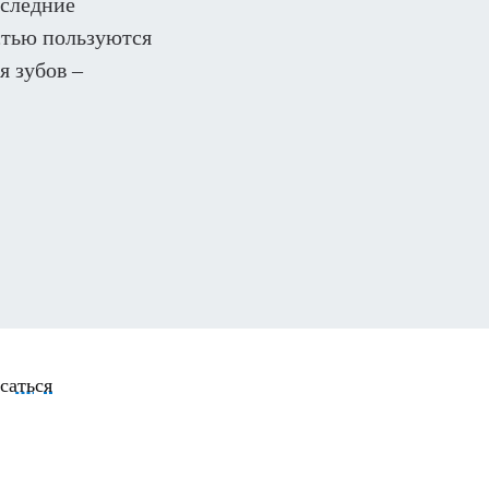
оследние
стью пользуются
я зубов –
саться