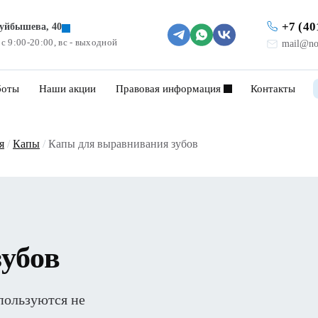
+7 (40
Куйбышева, 40
 с 9:00-20:00, вс - выходной
mail@no
боты
Наши акции
Правовая информация
Контакты
я
/
Капы
/
Капы для выравнивания зубов
убов
пользуются не