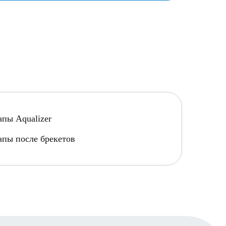
апы Aqualizer
апы после брекетов