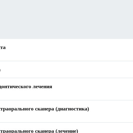
нта
а
донтического лечения
траорального сканера (диагностика)
траорального сканера (лечение)