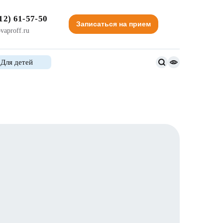
12) 61-57-50
Записаться на прием
vaproff.ru
Для детей
Версия
для
слабовидящи