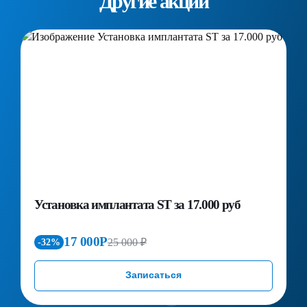
Другие акции
Установка имплантата ST за 17.000 руб
П
д
к
17 000Р
25 000 ₽
-32%
Записаться