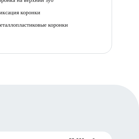
оронка на верхний зуб
иксация коронки
еталлопластиковые коронки