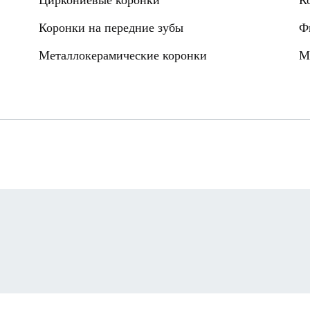
Циркониевые коронки
К
Коронки на передние зубы
Ф
Металлокерамические коронки
М