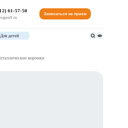
12) 61-57-50
Записаться на прием
vaproff.ru
Для детей
Версия
для
слабовидящи
еталлические коронки