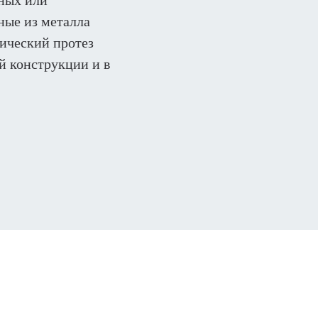
ных или
ные из металла
лический протез
й конструкции и в