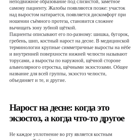
неподвижное образование под слизистой, заметное
самому пациенту. Жалобы появляются позже: участок
над выростом натирается, появляется дискомфорт при
ношении съёмного протеза, становится сложнее
вычищать зону зубной щёткой.
Пациенты описывают его по-разному: шишка, бугорок,
гребень, шип, костный нарост на десне. В медицинской
терминологии крупные симметричные выросты на нёбе
и внутренней поверхности нижней челюсти называют
торусами, а выросты по наружной, щёчной стороне
альвеолярного отростка, щёчными экзостозами. Общее
название для всей группы, экзостоз челюсти,
объединяет и те, и другие.
Нарост на десне: когда это
экзостоз, а когда что-то другое
Не каждое уплотнение во рту является костным