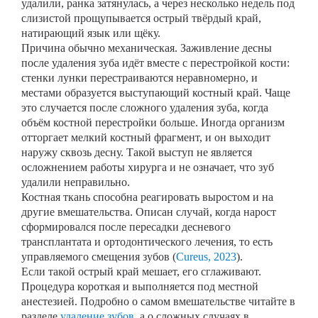
удалили, ранка затянулась, а через несколько недель под
слизистой прощупывается острый твёрдый край,
натирающий язык или щёку.
Причина обычно механическая. Заживление десны
после удаления зуба идёт вместе с перестройкой кости:
стенки лунки перестраиваются неравномерно, и
местами образуется выступающий костный край. Чаще
это случается после сложного удаления зуба, когда
объём костной перестройки больше. Иногда организм
отторгает мелкий костный фрагмент, и он выходит
наружу сквозь десну. Такой выступ не является
осложнением работы хирурга и не означает, что зуб
удалили неправильно.
Костная ткань способна реагировать выростом и на
другие вмешательства. Описан случай, когда нарост
сформировался после пересадки десневого
трансплантата и ортодонтического лечения, то есть
управляемого смещения зубов (
Cureus, 2023
).
Если такой острый край мешает, его сглаживают.
Процедура короткая и выполняется под местной
анестезией. Подробно о самом вмешательстве читайте в
разделе
удаление зубов
, а о сложных случаях в