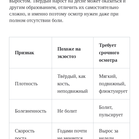
выростом. Твёрдый нарост на десне может оказаться и
другим образованием, отличить их самостоятельно
сложно, и именно поэтому осмотр нужен даже при
полном отсутствии боли.
Требует
Похоже на
Признак
срочного
экзостоз
осмотра
Твёрдый, как
Мягкий,
Плотность
кость,
подвижный,
неподвижный
флюктуирует
Болит,
Болезненность
Не болит
пульсирует
Скорость
Годами почти
Вырос за
роста
не меняется
недели