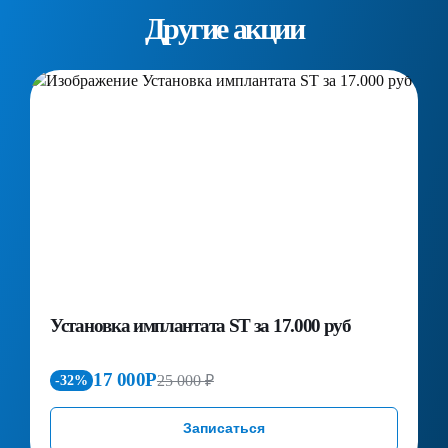
Другие акции
Установка имплантата ST за 17.000 руб
П
д
к
17 000Р
25 000 ₽
-32%
Записаться