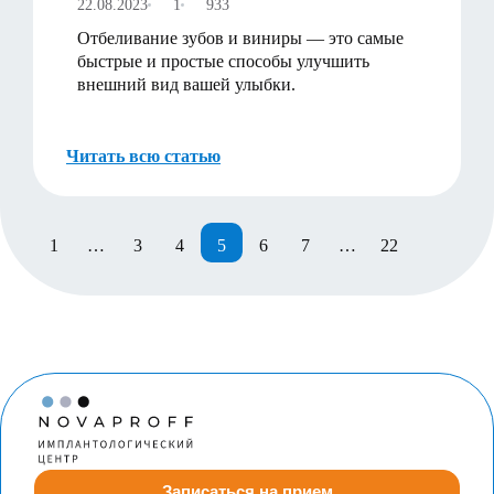
22.08.2023
1
933
Отбеливание зубов и виниры — это самые
быстрые и простые способы улучшить
внешний вид вашей улыбки.
Читать всю статью
1
…
3
4
5
6
7
…
22
Записаться на прием