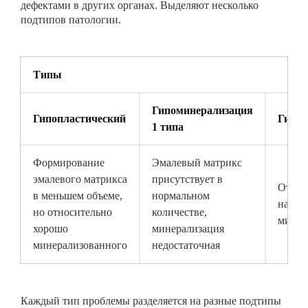
дефектами в других органах. Выделяют несколько
подтипов патологии.
Типы
Гипоминерализация
Гипопластический
Гипо
1 типа
Формирование
Эмалевый матрикс
эмалевого матрикса
присутствует в
Отмеч
в меньшем объеме,
нормальном
наруш
но относительно
количестве,
минер
хорошо
минерализация
минерализованного
недостаточная
Каждый тип проблемы разделяется на разные подтипы