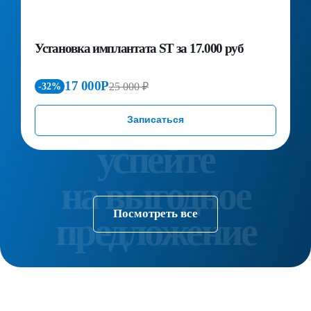
Установка имплантата ST за 17.000 руб
П
д
к
17 000Р
25 000 ₽
-32%
Записаться
Посмотреть все