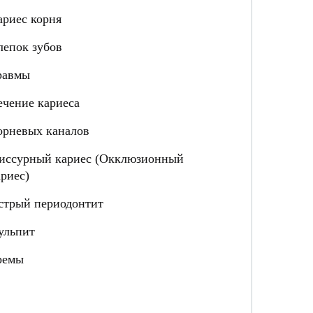
ариес корня
лепок зубов
равмы
ечение кариеса
орневых каналов
иссурный кариес (Окклюзионный
ариес)
стрый периодонтит
ульпит
ремы