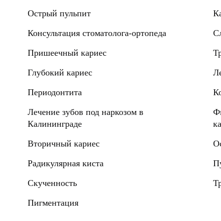
Острый пульпит
К
Консультация стоматолога-ортопеда
С
Пришеечный кариес
Т
Глубокий кариес
Л
Периодонтита
К
Лечение зубов под наркозом в
Ф
Калининграде
к
Вторичный кариес
О
Радикулярная киста
П
Скученность
Т
Пигментация