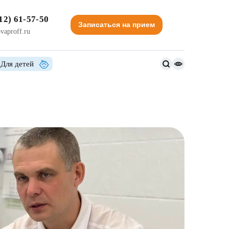
12) 61-57-50
Записаться на прием
vaproff.ru
Для детей
Версия
для
слабовидящи