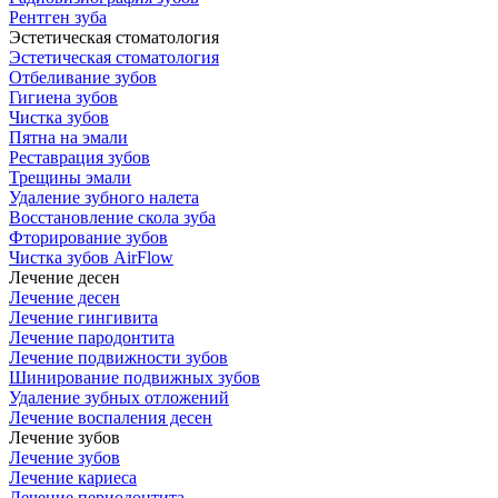
Рентген зуба
Эстетическая стоматология
Эстетическая стоматология
Отбеливание зубов
Гигиена зубов
Чистка зубов
Пятна на эмали
Реставрация зубов
Трещины эмали
Удаление зубного налета
Восстановление скола зуба
Фторирование зубов
Чистка зубов AirFlow
Лечение десен
Лечение десен
Лечение гингивита
Лечение пародонтита
Лечение подвижности зубов
Шинирование подвижных зубов
Удаление зубных отложений
Лечение воспаления десен
Лечение зубов
Лечение зубов
Лечение кариеса
Лечение периодонтита