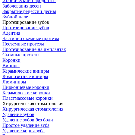
Хронический пародонтит
Заболевания десен
Закрытие рецессии десны
Зубной налет
Протезирование зубов
Протезирование зубов
Адентия
Частично съемные протезы
Несъемные протезы
Протезирование на имплантах
Съемные протезы
Коронки
Виниры
Керамические виниры
Композитные виниры
Люминиры
Циркониевые коронки
Керамические коронки
Пластмассовые коронки
Хирургическая стоматология
Хирургическая стоматология
Удаление зубов
Удаление зубов без боли
Простое удаление зуба
Удаление корня зуба