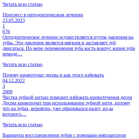
Читать всю статью
Прогресс в ортодонтическом лечении
23.05.2023
1
676
Ортодонтическое лечение осуществляется путем давления на
зубы. Это давление является мягким и заставляет зуб
двигаться. По мере перемещения зуба кость вокруг корня зуба
ремоде…
Читать всю статью
Почему кровоточат десны и как этого избежать
04.12.2022
3
2009
Чистка зубной нитью поможет избежать кровотечения десен
Десны кровоточат при использовании зубной нити, потому
что на зубах, вероятно, уже образовался налет, из-за
которого…
Читать всю статью
Варианты восстановления зубов с помощью имплантатов