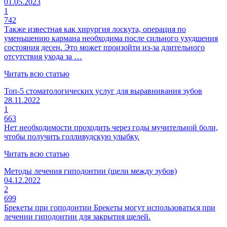
01.05.2023
1
742
Также известная как хирургия лоскута, операция по
уменьшению кармана необходима после сильного ухудшения
состояния десен. Это может произойти из-за длительного
отсутствия ухода за …
Читать всю статью
Топ-5 стоматологических услуг для выравнивания зубов
28.11.2022
1
663
Нет необходимости проходить через годы мучительной боли,
чтобы получить голливудскую улыбку.
Читать всю статью
Методы лечения гиподонтии (щели между зубов)
04.12.2022
2
699
Брекеты при гоподонтии Брекеты могут использоваться при
лечении гиподонтии для закрытия щелей.