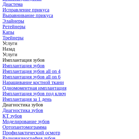
Диастема
Исправление прикуса
Выравнивание прикуса
Элайнеры
Ретейнеры
Капы
Трейнеры
Услуги
Назад
Услуги
Имплантация зубов
Имплантация зубов
Имплантация зубов all on 4
Имплантация зубов all on 6
Наращивание костной ткани
Одномоментная имплантация
Имплантация зубов под ключ
Имплантация за 1 день
Диагностика зубов
Диагностика зубов
КТ зубов
Моделирование зубов
Ортопантомограмма
Профилактический осмотр
Радиовизиография зубов