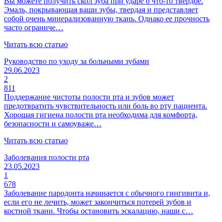
Вы можете получить скол зуба при ударе о что-то твердое.
Эмаль, покрывающая ваши зубы, твердая и представляет
собой очень минерализованную ткань. Однако ее прочность
часто ограниче…
Читать всю статью
Руководство по уходу за больными зубами
29.06.2023
2
811
Поддержание чистоты полости рта и зубов может
предотвратить чувствительность или боль во рту пациента.
Хорошая гигиена полости рта необходима для комфорта,
безопасности и самоуваже…
Читать всю статью
Заболевания полости рта
23.05.2023
1
678
Заболевание пародонта начинается с обычного гингивита и,
если его не лечить, может закончиться потерей зубов и
костной ткани. Чтобы остановить эскалацию, наши с…