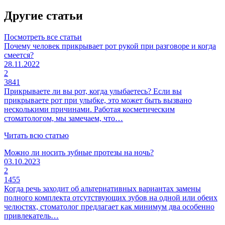
Другие статьи
Посмотреть все статьи
Почему человек прикрывает рот рукой при разговоре и когда
смеется?
28.11.2022
2
3841
Прикрываете ли вы рот, когда улыбаетесь? Если вы
прикрываете рот при улыбке, это может быть вызвано
несколькими причинами. Работая косметическим
стоматологом, мы замечаем, что…
Читать всю статью
Можно ли носить зубные протезы на ночь?
03.10.2023
2
1455
Когда речь заходит об альтернативных вариантах замены
полного комплекта отсутствующих зубов на одной или обеих
челюстях, стоматолог предлагает как минимум два особенно
привлекатель…