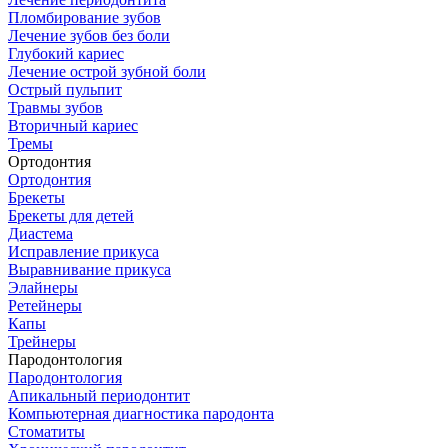
Пломбирование зубов
Лечение зубов без боли
Глубокий кариес
Лечение острой зубной боли
Острый пульпит
Травмы зубов
Вторичный кариес
Тремы
Ортодонтия
Ортодонтия
Брекеты
Брекеты для детей
Диастема
Исправление прикуса
Выравнивание прикуса
Элайнеры
Ретейнеры
Капы
Трейнеры
Пародонтология
Пародонтология
Апикальный периодонтит
Компьютерная диагностика пародонта
Стоматиты