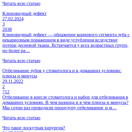
Читать всю статью
Клиновидный дефект
27.02.2024
3
2038
Клиновидный дефект — обнажение корневого сегмента зуба с
некариозным поражением в виде углубления вследствие
потери десневой ткани. Встречается у всех возрастных групп,
но более ра…
Читать всю статью
Отбеливание зубов у стоматолога и в домашних условиях:
плюсы и минусы
29.11.2022
2
712
Отбеливание в кресле стоматолога и набор для отбеливания в
домашних условиях. В чем разница и в чем плюсы и минусы?
Мы сотни раз проводили процедуру отбеливания и м…
Читать всю статью
Что такое лоскутная хирургия?