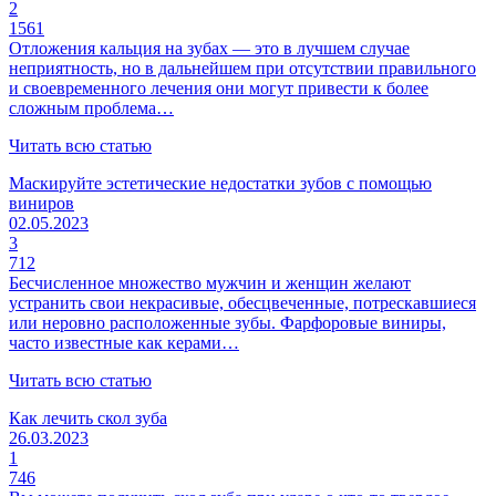
2
1561
Отложения кальция на зубах — это в лучшем случае
неприятность, но в дальнейшем при отсутствии правильного
и своевременного лечения они могут привести к более
сложным проблема…
Читать всю статью
Маскируйте эстетические недостатки зубов с помощью
виниров
02.05.2023
3
712
Бесчисленное множество мужчин и женщин желают
устранить свои некрасивые, обесцвеченные, потрескавшиеся
или неровно расположенные зубы. Фарфоровые виниры,
часто известные как керами…
Читать всю статью
Как лечить скол зуба
26.03.2023
1
746