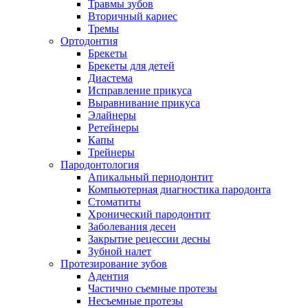
Травмы зубов
Вторичный кариес
Тремы
Ортодонтия
Брекеты
Брекеты для детей
Диастема
Исправление прикуса
Выравнивание прикуса
Элайнеры
Ретейнеры
Капы
Трейнеры
Пародонтология
Апикальный периодонтит
Компьютерная диагностика пародонта
Стоматиты
Хронический пародонтит
Заболевания десен
Закрытие рецессии десны
Зубной налет
Протезирование зубов
Адентия
Частично съемные протезы
Несъемные протезы