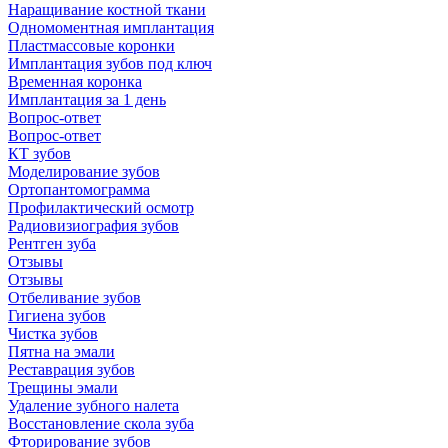
Наращивание костной ткани
Одномоментная имплантация
Пластмассовые коронки
Имплантация зубов под ключ
Временная коронка
Имплантация за 1 день
Вопрос-ответ
Вопрос-ответ
КТ зубов
Моделирование зубов
Ортопантомограмма
Профилактический осмотр
Радиовизиография зубов
Рентген зуба
Отзывы
Отзывы
Отбеливание зубов
Гигиена зубов
Чистка зубов
Пятна на эмали
Реставрация зубов
Трещины эмали
Удаление зубного налета
Восстановление скола зуба
Фторирование зубов