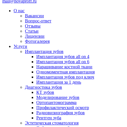
mail@novaproff.ru
О нас
Вакансии
Вопрос-ответ
Отзывы
Статьи
Лицензии
Фотогалерея
Услуги
Имплантация зубов
Имплантация зубов all on 4
Имплантация зубов all on 6
Наращивание костной ткани
Одномоментная имплантация
Имплантация зубов под ключ
Имплантация за 1 день
Диагностика зубов
КТ зубов
Моделирование зубов
Ортопантомограмма
Профилактический осмотр
Радиовизиография зубов
Рентген зуба
Эстетическая стоматология