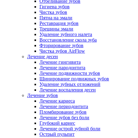
Отбеливание зубов
Гигиена зубов
Чистка зубов
Пятна на эмали
Реставрация зубов
Трещины эмали
Удаление зубного налета
Восстановление скола зуба
Фторирование зубов
Чистка зубов AirFlow
Лечение десен
Лечение гингивита
Лечение пародонтита
Лечение подвижности зубов
Шинирование подвижных зубов
Удаление зубных отложений
Лечение воспаления десен
Лечение зубов
Лечение кариеса
Лечение периодонтита
Пломбирование зубов
Лечение зубов без боли
Глубокий кариес
Лечение острой зубной боли
Острый пульпит