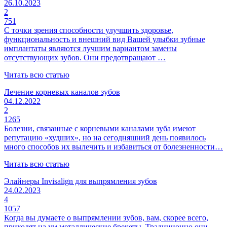
26.10.2023
2
751
С точки зрения способности улучшить здоровье,
функциональность и внешний вид Вашей улыбки зубные
имплантаты являются лучшим вариантом замены
отсутствующих зубов. Они предотвращают …
Читать всю статью
Лечение корневых каналов зубов
04.12.2022
2
1265
Болезни, связанные с корневыми каналами зуба имеют
репутацию «худших», но на сегодняшний день появилось
много способов их вылечить и избавиться от болезненности…
Читать всю статью
Элайнеры Invisalign для выпрямления зубов
24.02.2023
4
1057
Когда вы думаете о выпрямлении зубов, вам, скорее всего,
приходят на ум металлические брекеты. Традиционно они