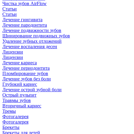
Чистка зубов AirFlow
Статьи
Статьи
Лечение гингивита
Лечение пародонтита
Лечение подвижности зубов
Шинирование подвижных зубов
Удаление зубных отложений
Лечение воспаления десен
Лицензии
Лицензии
Лечение кариеса
Лечение периодонтита
Пломбирование зубов
Лечение зубов без боли
Глубокий кариес
Лечение острой зубной боли
Острый пульпит
Травмы зубов
Вторичный кариес
Тремы
Фотогалерея
Фотогалерея
Брекеты
Брекеты для детей