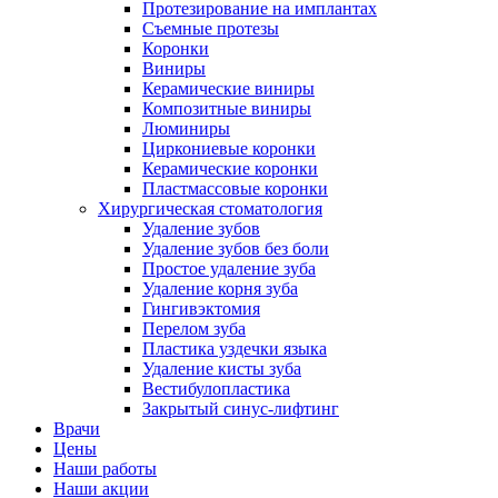
Протезирование на имплантах
Съемные протезы
Коронки
Виниры
Керамические виниры
Композитные виниры
Люминиры
Циркониевые коронки
Керамические коронки
Пластмассовые коронки
Хирургическая стоматология
Удаление зубов
Удаление зубов без боли
Простое удаление зуба
Удаление корня зуба
Гингивэктомия
Перелом зуба
Пластика уздечки языка
Удаление кисты зуба
Вестибулопластика
Закрытый синус-лифтинг
Врачи
Цены
Наши работы
Наши акции