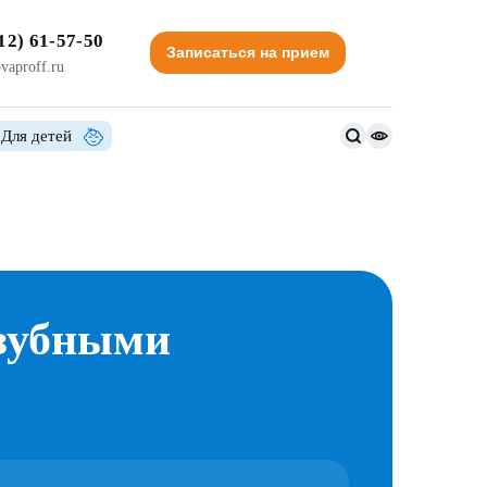
12) 61-57-50
Записаться на прием
vaproff.ru
Для детей
Версия
для
слабовидящи
 зубными