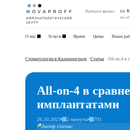
ул. 
Выберите филиал:
пн-сб
О нас
Услуги
Врачи
Цены
Наши ра
Стоматология в Калининграде
/
Статьи
/
All-on-4 
All-on-4 в срав
имплантатами
26.10.2023
2 минуты
791