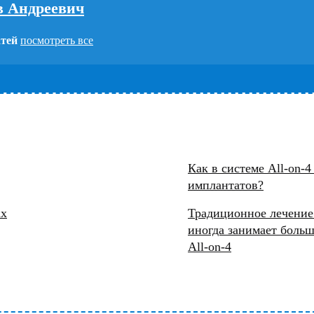
в Андреевич
атей
посмотреть все
Как в системе All-on-4
имплантатов?
ах
Традиционное лечение
иногда занимает больш
All-on-4