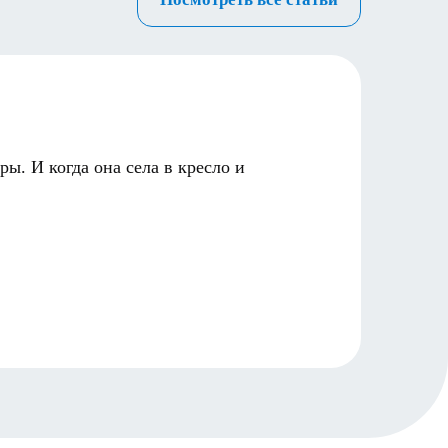
Кому 
04.12.2
ы. И когда она села в кресло и
Во вре
мере, 
Читать