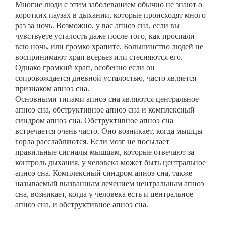
Многие люди с этим заболеванием обычно не знают о
коротких паузах в дыхании, которые происходят много
раз за ночь. Возможно, у вас апноэ сна, если вы
чувствуете усталость даже после того, как проспали
всю ночь, или громко храпите. Большинство людей не
воспринимают храп всерьез или стесняются его.
Однако громкий храп, особенно если он
сопровождается дневной усталостью, часто является
признаком апноэ сна.
Основными типами апноэ сна являются центральное
апноэ сна, обструктивное апноэ сна и комплексный
синдром апноэ сна. Обструктивное апноэ сна
встречается очень часто. Оно возникает, когда мышцы
горла расслабляются. Если мозг не посылает
правильные сигналы мышцам, которые отвечают за
контроль дыхания, у человека может быть центральное
апноэ сна. Комплексный синдром апноэ сна, также
называемый вызванным лечением центральным апноэ
сна, возникает, когда у человека есть и центральное
апноэ сна, и обструктивное апноэ сна.