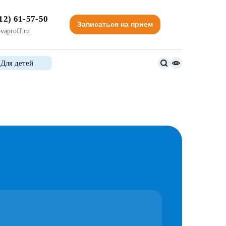
12) 61-57-50
Записаться на прием
vaproff.ru
Для детей
Версия
для
слабовидящи