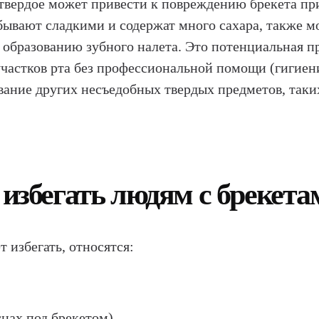
е твердое может привести к повреждению брекета п
бывают сладкими и содержат много сахара, также мо
 образованию зубного налета. Это потенциальная п
участков рта без профессиональной помощи (гигиен
евание других несъедобных твердых предметов, таки
 избегать людям с брекета
 избегать, относятся:
снах под брекетом)