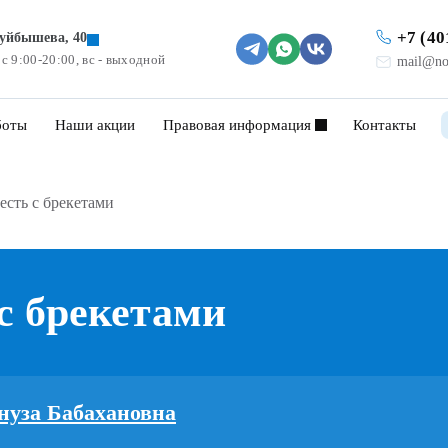
+7 (40
Куйбышева, 40
 с 9:00-20:00, вс - выходной
mail@no
боты
Наши акции
Правовая информация
Контакты
 есть с брекетами
 с брекетами
нуза Бабахановна