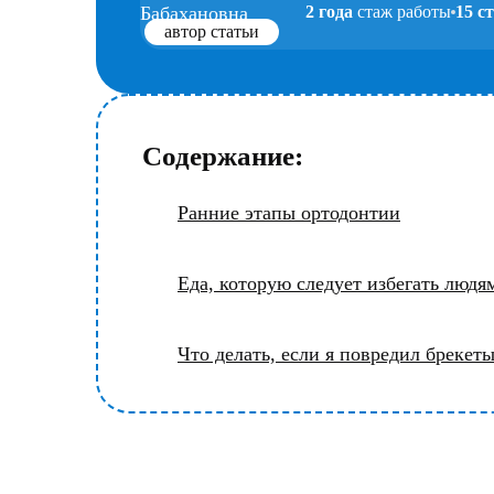
2 года
стаж работы
15 с
автор статьи
Содержание:
Ранние этапы ортодонтии
Еда, которую следует избегать людя
Что делать, если я повредил брекет