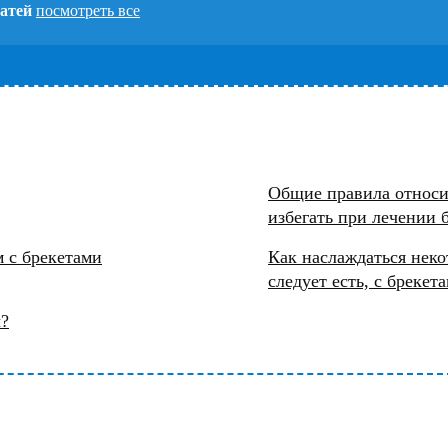
татей
посмотреть все
Общие правила относит
избегать при лечении 
м с брекетами
Как наслаждаться неко
следует есть, с брекет
ы?