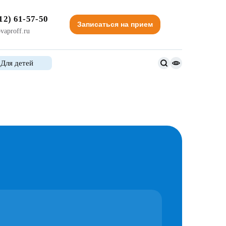
12) 61-57-50
Записаться на прием
vaproff.ru
Для детей
Версия
для
слабовидящи