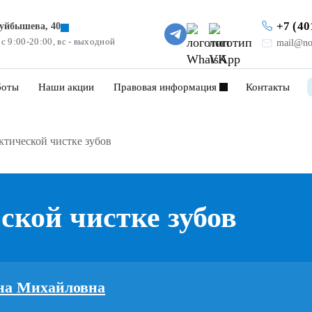
+7 (40
Куйбышева, 40
 с 9:00-20:00, вс - выходной
mail@no
боты
Наши акции
Правовая информация
Контакты
тической чистке зубов
кой чистке зубов
на Михайловна