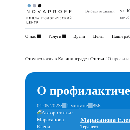
ул. 
Выберите филиал:
пн-сб
О нас
Услуги
Врачи
Цены
Наши ра
Стоматология в Калининграде
/
Статьи
/
О профилак
О профилактичес
01.05.2023
1 минута
856
Марасанова Еле
Терапевт