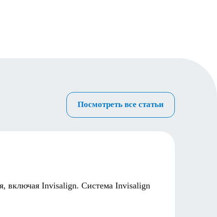
Посмотреть все статьи
Попул
24.02.2
включая Invisalign. Система Invisalign
Многие
пробле