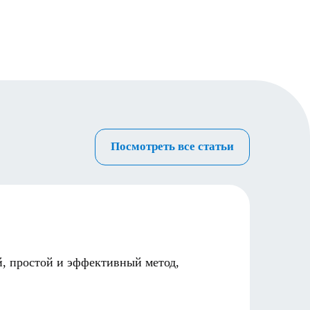
Посмотреть все статьи
Уход 
12.01.2
й, простой и эффективный метод,
Брекет
Брекет