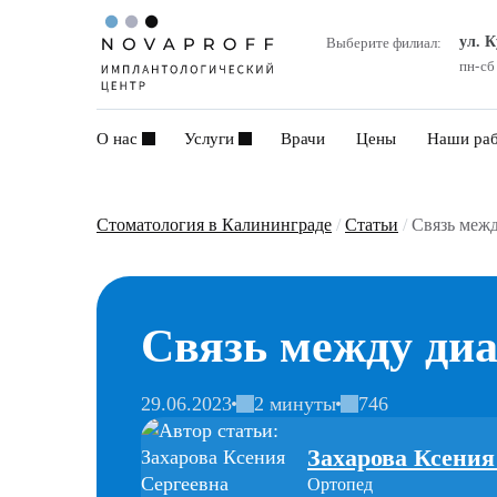
ул. 
Выберите филиал:
пн-сб
О нас
Услуги
Врачи
Цены
Наши ра
Стоматология в Калининграде
/
Статьи
/
Связь межд
Связь между диа
29.06.2023
2 минуты
746
Захарова Ксения
Ортопед