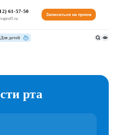
12) 61-57-50
Записаться на прием
vaproff.ru
Для детей
Версия
для
слабовидящи
сти рта