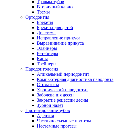
Травмы зубов
Вторичный кариес
Тремы
Ортодонтия
Брекеты
Брекеты для детей
Диастема
Исправление прикуса
Выравнивание прикуса
Элайнеры
Ретейнеры
Капы
Трейнеры
Пародонтология
Апикальный периодонтит
Компьютерная диагностика пародонта
Стоматиты
Хронический пародонтит
Заболевания десен
Закрытие рецессии десны
Зубной налет
Протезирование зубов
Адентия
Частично съемные протезы
Несъемные протезы