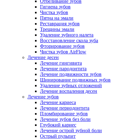
Отбеливание зубов
Гигиена зубов
Чистка зубов
Пятна на эмали
Реставрация зубов
Трещины эмали
Удаление зубного налета
Восстановление скола зуба
Фторирование зубов
Чистка зубов AirFlow
Лечение десен
Лечение гингивита
Лечение пародонтита
Лечение подвижности зубов
Шинирование подвижных зубов
Удаление зубных отложений
Лечение воспаления десен
Лечение зубов
Лечение кариеса
Лечение периодонтита
Пломбирование зубов
Лечение зубов без боли
Глубокий кариес
Лечение острой зубной боли
Острый пульпит