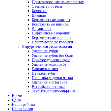
Протезирование на имплантах
Съемные протезы
Коронки
Виниры
Керамические виниры
Композитные виниры
Люминиры
Циркониевые коронки
Керамические коронки
Пластмассовые коронки
Хирургическая стоматология
Удаление зубов
Удаление зубов без боли
Простое удаление зуба
Удаление корня зуба
Гингивэктомия
Перелом зуба
Пластика уздечки языка
Удаление кисты зуба
Вестибулопластика
Закрытый синус-лифтинг
Врачи
Цены
Наши работы
Наши акции