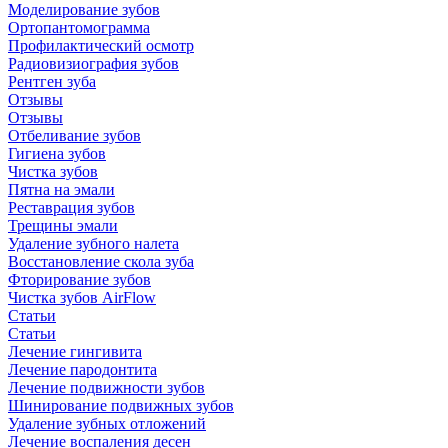
Моделирование зубов
Ортопантомограмма
Профилактический осмотр
Радиовизиография зубов
Рентген зуба
Отзывы
Отзывы
Отбеливание зубов
Гигиена зубов
Чистка зубов
Пятна на эмали
Реставрация зубов
Трещины эмали
Удаление зубного налета
Восстановление скола зуба
Фторирование зубов
Чистка зубов AirFlow
Статьи
Статьи
Лечение гингивита
Лечение пародонтита
Лечение подвижности зубов
Шинирование подвижных зубов
Удаление зубных отложений
Лечение воспаления десен