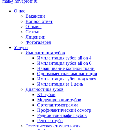
mail@novaproff.ru
О нас
Вакансии
Вопрос-ответ
Отзывы
Статьи
Лицензии
Фотогалерея
Услуги
Имплантация зубов
Имплантация зубов all on 4
Имплантация зубов all on 6
Наращивание костной ткани
Одномоментная имплантация
Имплантация зубов под ключ
Имплантация за 1 день
Диагностика зубов
КТ зубов
Моделирование зубов
Ортопантомограмма
Профилактический осмотр
Радиовизиография зубов
Рентген зуба
Эстетическая стоматология