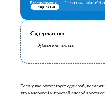
14 лет
стаж работы
14 с
автор статьи
Содержание:
Зубные имплантаты
Если у вас отсутствует один зуб, возмож
это недорогой и простой способ восстан