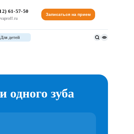
12) 61-57-50
Записаться на прием
vaproff.ru
Для детей
Версия
для
слабовидящи
 одного зуба