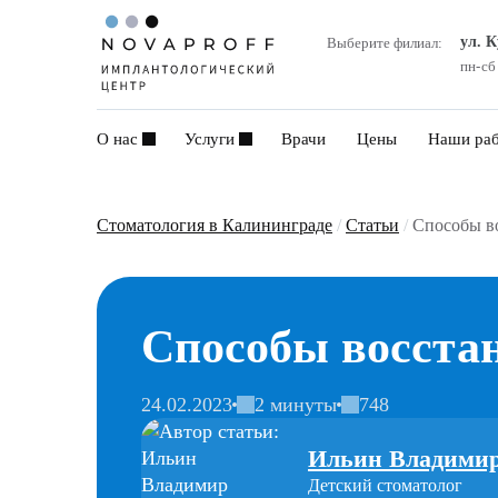
ул. 
Выберите филиал:
пн-сб
О нас
Услуги
Врачи
Цены
Наши ра
Стоматология в Калининграде
/
Статьи
/
Способы во
Способы восстан
24.02.2023
2 минуты
748
Ильин Владими
Детский стоматолог