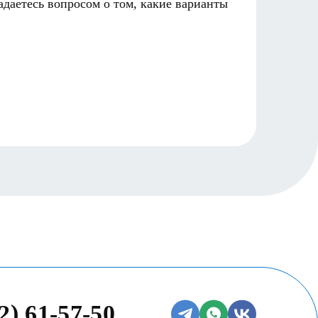
адаетесь вопросом о том, какие варианты
Неотло
Однако
Читать
2) 61-57-50